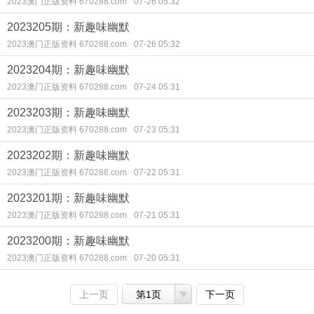
2023澳门正版资料 670288.com
07-26 05:32
2023205期：新趣味幽默
2023澳门正版资料 670288.com
07-26 05:32
2023204期：新趣味幽默
2023澳门正版资料 670288.com
07-24 05:31
2023203期：新趣味幽默
2023澳门正版资料 670288.com
07-23 05:31
2023202期：新趣味幽默
2023澳门正版资料 670288.com
07-22 05:31
2023201期：新趣味幽默
2023澳门正版资料 670288.com
07-21 05:31
2023200期：新趣味幽默
2023澳门正版资料 670288.com
07-20 05:31
上一页
第1页
下一页